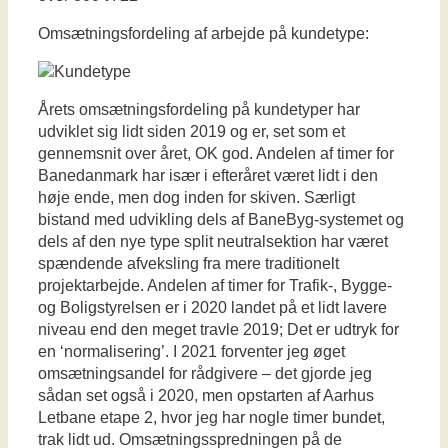
Omsætningsfordeling af arbejde på kundetype:
Årets omsætningsfordeling på kundetyper har
udviklet sig lidt siden 2019 og er, set som et
gennemsnit over året, OK god. Andelen af timer for
Banedanmark har især i efteråret været lidt i den
høje ende, men dog inden for skiven. Særligt
bistand med udvikling dels af BaneByg-systemet og
dels af den nye type split neutralsektion har været
spændende afveksling fra mere traditionelt
projektarbejde. Andelen af timer for Trafik-, Bygge-
og Boligstyrelsen er i 2020 landet på et lidt lavere
niveau end den meget travle 2019; Det er udtryk for
en ‘normalisering’. I 2021 forventer jeg øget
omsætningsandel for rådgivere – det gjorde jeg
sådan set også i 2020, men opstarten af Aarhus
Letbane etape 2, hvor jeg har nogle timer bundet,
trak lidt ud. Omsætningsspredningen på de