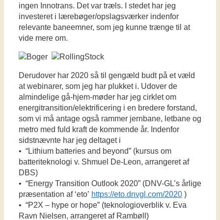
ingen Innotrans. Det var træls. I stedet har jeg
investeret i lærebøger/opslagsværker indenfor
relevante baneemner, som jeg kunne trænge til at
vide mere om.
Derudover har 2020 så til gengæld budt på et væld
at webinarer, som jeg har plukket i. Udover de
almindelige gå-hjem-møder har jeg cirklet om
energitransition/elektrificering i en bredere forstand,
som vi må antage også rammer jernbane, letbane og
metro med fuld kraft de kommende år. Indenfor
sidstnævnte har jeg deltaget i
• “Lithium batteries and beyond” (kursus om
batteriteknologi v. Shmuel De-Leon, arrangeret af
DBS)
• “Energy Transition Outlook 2020” (DNV-GL’s årlige
præsentation af ‘eto’
https://eto.dnvgl.com/2020
)
• “P2X – hype or hope” (teknologioverblik v. Eva
Ravn Nielsen, arrangeret af Rambøll)