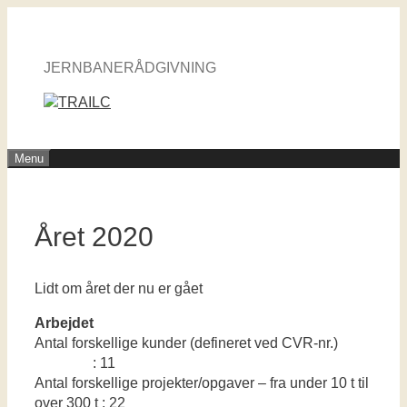
Hop
til
indhold
JERNBANERÅDGIVNING
Menu
Året 2020
Lidt om året der nu er gået
Arbejdet
Antal forskellige kunder (defineret ved CVR-nr.)
: 11
Antal forskellige projekter/opgaver – fra under 10 t til
over 300 t : 22