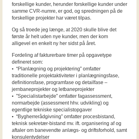
forskellige kunder, herunder forskellige kunder under
samme CVR-numre, er god, og spredningen på de
forskellige projekter har været tilpas.
Og så troede jeg længe, at 2020 skulle blive det
første år helt uden nye kunder, men der kom
alligevel en enkelt ny her sidst på året.
Fordeling af fakturerbare timer på opgavetype
defineret som:
• “Planlægning og projektering” omfatter
traditionelle projektaktiviteter i planlægningsfase,
definitionsfase, programfase og detailfase –
jernbaneprojekter og letbaneprojekter
• ”Specialistarbejde” omfatter fagassessment,
normarbejde (assessment hhv. udvikling) og
egentlige tekniske specialistopgaver
• “Bygherrerådgivning” omfatter procesbistand,
teknisk sekretær-bistand mv. ift. organisering af og
aftaler om banevendte anlægs- og driftsforhold, samt
konsulentydelser