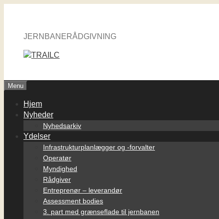
Hop
til
indhold
JERNBANERÅDGIVNING
Menu
Hjem
Nyheder
Nyhedsarkiv
Ydelser
Infrastrukturplanlægger og -forvalter
Operatør
Myndighed
Rådgiver
Entreprenør – leverandør
Assessment bodies
3. part med grænseflade til jernbanen