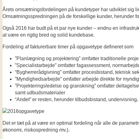
Årets omsætningsfordelingen på kundetyper har udviklet sig l
Omsætningsspredningen på de forskellige kunder, herunder fors
Også 2016 har budt på et par nye kunder – endnu en infrastrukt
at være en rigtig bred og solid kundebase.
Fordeling af fakturerbare timer på opgavetype defineret som
”Planlægning og projektering” omfatter traditionelle proj
”Specialistarbejde” omfatter fagassessment, normarbejde
“Bygherrerådgivning” omfatter procesbistand, teknisk sekr
”Myndighedsarbejde” omfatter arbejde direkte for myndig
”Projekteringsledelse og granskning” omfatter deltagelse
samt udbudsmaterialer
“Andet” er resten, herunder tilbudsbistand, undervisning
Det er tæt på at være en optimal fordeling når alle de parametre
økonomi, risikospredning mv.).