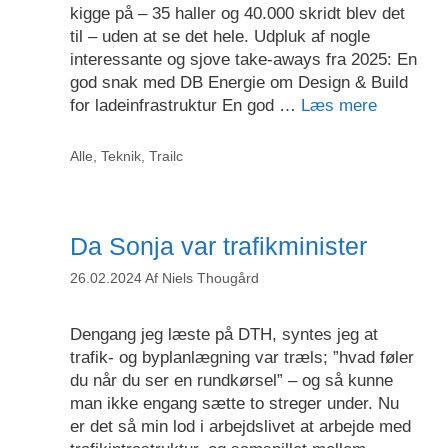
kigge på – 35 haller og 40.000 skridt blev det
til – uden at se det hele. Udpluk af nogle
interessante og sjove take-aways fra 2025: En
god snak med DB Energie om Design & Build
for ladeinfrastruktur En god …
Læs mere
Kategorier
Alle
,
Teknik
,
Trailc
Da Sonja var trafikminister
26.02.2024
Af
Niels Thougård
Dengang jeg læste på DTH, syntes jeg at
trafik- og byplanlægning var træls; ”hvad føler
du når du ser en rundkørsel” – og så kunne
man ikke engang sætte to streger under. Nu
er det så min lod i arbejdslivet at arbejde med