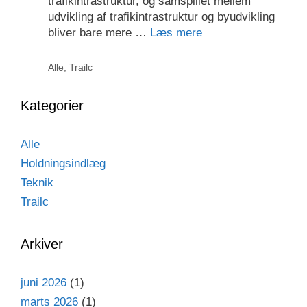
trafikintrastruktur, og samspillet mellem
udvikling af trafikintrastruktur og byudvikling
bliver bare mere …
Læs mere
Kategorier
Alle
,
Trailc
Kategorier
Alle
Holdningsindlæg
Teknik
Trailc
Arkiver
juni 2026
(1)
marts 2026
(1)