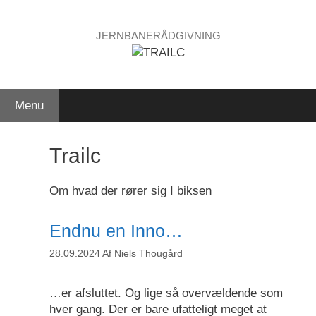
Hop
til
JERNBANERÅDGIVNING
indhold
Menu
Trailc
Om hvad der rører sig I biksen
Endnu en Inno…
28.09.2024
Af
Niels Thougård
…er afsluttet. Og lige så overvældende som
hver gang. Der er bare ufatteligt meget at